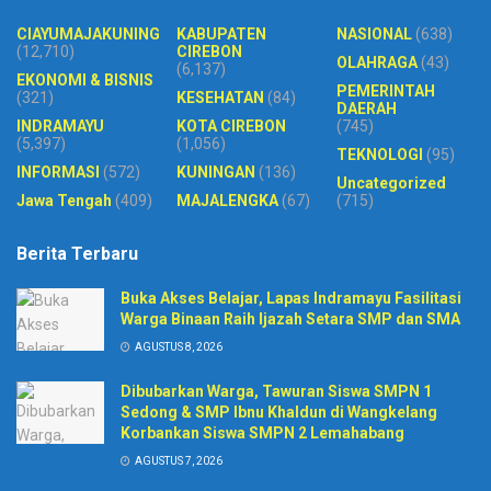
CIAYUMAJAKUNING
KABUPATEN
NASIONAL
(638)
(12,710)
CIREBON
OLAHRAGA
(43)
(6,137)
EKONOMI & BISNIS
PEMERINTAH
(321)
KESEHATAN
(84)
DAERAH
INDRAMAYU
KOTA CIREBON
(745)
(5,397)
(1,056)
TEKNOLOGI
(95)
INFORMASI
(572)
KUNINGAN
(136)
Uncategorized
Jawa Tengah
(409)
MAJALENGKA
(67)
(715)
Berita Terbaru
Buka Akses Belajar, Lapas Indramayu Fasilitasi
Warga Binaan Raih Ijazah Setara SMP dan SMA
AGUSTUS 8, 2026
Dibubarkan Warga, Tawuran Siswa SMPN 1
Sedong & SMP Ibnu Khaldun di Wangkelang
Korbankan Siswa SMPN 2 Lemahabang
AGUSTUS 7, 2026