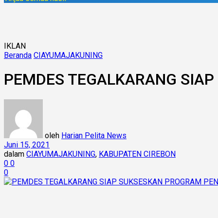
IKLAN
Beranda
CIAYUMAJAKUNING
PEMDES TEGALKARANG SIAP
oleh
Harian Pelita News
Juni 15, 2021
dalam
CIAYUMAJAKUNING
,
KABUPATEN CIREBON
0
0
0