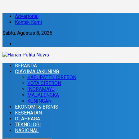
Advertorial
Kontak Kami
Sabtu, Agustus 8, 2026
BERANDA
CIAYUMAJAKUNING
KABUPATEN CIREBON
KOTA CIREBON
INDRAMAYU
MAJALENGKA
KUNINGAN
EKONOMI & BISNIS
KESEHATAN
OLAHRAGA
TEKNOLOGI
NASIONAL