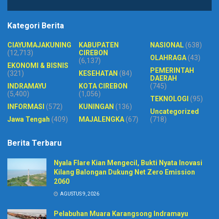
Kategori Berita
CIAYUMAJAKUNING
KABUPATEN
NASIONAL
(638)
(12,713)
CIREBON
OLAHRAGA
(43)
(6,137)
EKONOMI & BISNIS
PEMERINTAH
(321)
KESEHATAN
(84)
DAERAH
INDRAMAYU
KOTA CIREBON
(745)
(5,400)
(1,056)
TEKNOLOGI
(95)
INFORMASI
(572)
KUNINGAN
(136)
Uncategorized
Jawa Tengah
(409)
MAJALENGKA
(67)
(718)
Berita Terbaru
Nyala Flare Kian Mengecil, Bukti Nyata Inovasi
Kilang Balongan Dukung Net Zero Emission
2060
AGUSTUS 9, 2026
Pelabuhan Muara Karangsong Indramayu