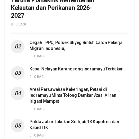
Taruna Politeknik Kementerian
Kelautan dan Perikanan 2026-
2027
0 BAGI
Cegah TPPO, Polsek Sliyeg Binluh Calon Pekerja
Migran Indonesia,
0 BAGI
Kapal Nelayan Karangsong Indramayu Terbakar
0 BAGI
Areal Persawahan Kekeringan, Petani di
Indramayu Minta Tolong Damkar Atasi Aliran
Irigasi Mampet
0 BAGI
Polda Jabar Lakukan Sertijab 13 Kapolres dan
Kabid TIK
0 BAGI