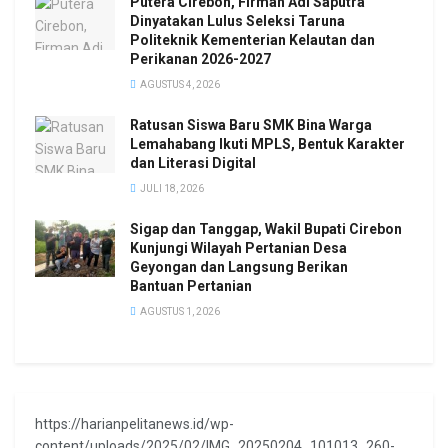
Putera Cirebon, Firman Adi Saputra
Dinyatakan Lulus Seleksi Taruna
Politeknik Kementerian Kelautan dan
Perikanan 2026-2027
AGUSTUS 4, 2026
Ratusan Siswa Baru SMK Bina Warga
Lemahabang Ikuti MPLS, Bentuk Karakter
dan Literasi Digital
JULI 18, 2026
Sigap dan Tanggap, Wakil Bupati Cirebon
Kunjungi Wilayah Pertanian Desa
Geyongan dan Langsung Berikan
Bantuan Pertanian
AGUSTUS 1, 2026
https://harianpelitanews.id/wp-
content/uploads/2025/02/IMG_20250204_101013_260-