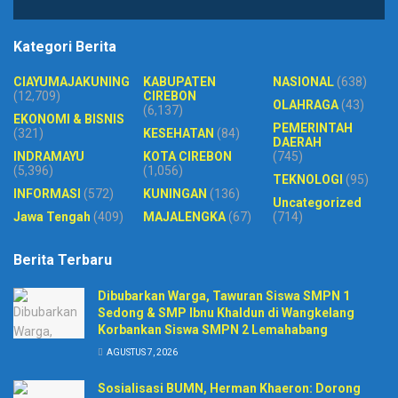
Kategori Berita
CIAYUMAJAKUNING
KABUPATEN
NASIONAL
(638)
(12,709)
CIREBON
OLAHRAGA
(43)
(6,137)
EKONOMI & BISNIS
PEMERINTAH
(321)
KESEHATAN
(84)
DAERAH
INDRAMAYU
KOTA CIREBON
(745)
(5,396)
(1,056)
TEKNOLOGI
(95)
INFORMASI
(572)
KUNINGAN
(136)
Uncategorized
Jawa Tengah
(409)
MAJALENGKA
(67)
(714)
Berita Terbaru
Dibubarkan Warga, Tawuran Siswa SMPN 1
Sedong & SMP Ibnu Khaldun di Wangkelang
Korbankan Siswa SMPN 2 Lemahabang
AGUSTUS 7, 2026
Sosialisasi BUMN, Herman Khaeron: Dorong