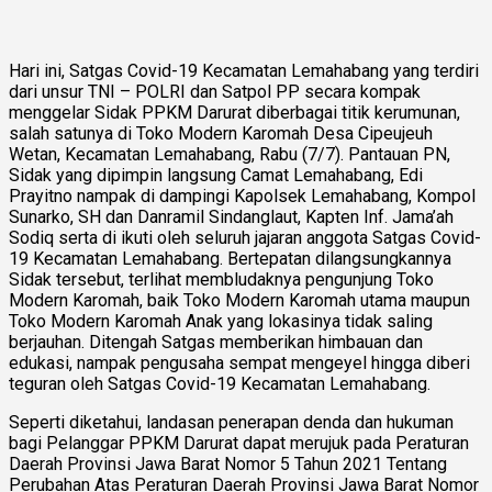
Hari ini, Satgas Covid-19 Kecamatan Lemahabang yang terdiri
dari unsur TNI – POLRI dan Satpol PP secara kompak
menggelar Sidak PPKM Darurat diberbagai titik kerumunan,
salah satunya di Toko Modern Karomah Desa Cipeujeuh
Wetan, Kecamatan Lemahabang, Rabu (7/7). Pantauan PN,
Sidak yang dipimpin langsung Camat Lemahabang, Edi
Prayitno nampak di dampingi Kapolsek Lemahabang, Kompol
Sunarko, SH dan Danramil Sindanglaut, Kapten Inf. Jama’ah
Sodiq serta di ikuti oleh seluruh jajaran anggota Satgas Covid-
19 Kecamatan Lemahabang. Bertepatan dilangsungkannya
Sidak tersebut, terlihat membludaknya pengunjung Toko
Modern Karomah, baik Toko Modern Karomah utama maupun
Toko Modern Karomah Anak yang lokasinya tidak saling
berjauhan. Ditengah Satgas memberikan himbauan dan
edukasi, nampak pengusaha sempat mengeyel hingga diberi
teguran oleh Satgas Covid-19 Kecamatan Lemahabang.
Seperti diketahui, landasan penerapan denda dan hukuman
bagi Pelanggar PPKM Darurat dapat merujuk pada Peraturan
Daerah Provinsi Jawa Barat Nomor 5 Tahun 2021 Tentang
Perubahan Atas Peraturan Daerah Provinsi Jawa Barat Nomor