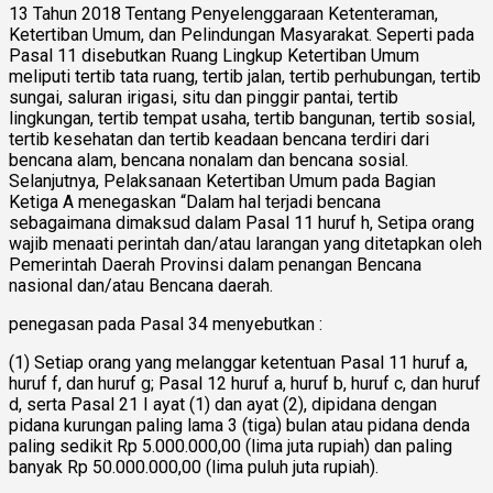
13 Tahun 2018 Tentang Penyelenggaraan Ketenteraman,
Ketertiban Umum, dan Pelindungan Masyarakat. Seperti pada
Pasal 11 disebutkan Ruang Lingkup Ketertiban Umum
meliputi tertib tata ruang, tertib jalan, tertib perhubungan, tertib
sungai, saluran irigasi, situ dan pinggir pantai, tertib
lingkungan, tertib tempat usaha, tertib bangunan, tertib sosial,
tertib kesehatan dan tertib keadaan bencana terdiri dari
bencana alam, bencana nonalam dan bencana sosial.
Selanjutnya, Pelaksanaan Ketertiban Umum pada Bagian
Ketiga A menegaskan “Dalam hal terjadi bencana
sebagaimana dimaksud dalam Pasal 11 huruf h, Setipa orang
wajib menaati perintah dan/atau larangan yang ditetapkan oleh
Pemerintah Daerah Provinsi dalam penangan Bencana
nasional dan/atau Bencana daerah.
penegasan pada Pasal 34 menyebutkan :
(1) Setiap orang yang melanggar ketentuan Pasal 11 huruf a,
huruf f, dan huruf g; Pasal 12 huruf a, huruf b, huruf c, dan huruf
d, serta Pasal 21 I ayat (1) dan ayat (2), dipidana dengan
pidana kurungan paling lama 3 (tiga) bulan atau pidana denda
paling sedikit Rp 5.000.000,00 (lima juta rupiah) dan paling
banyak Rp 50.000.000,00 (lima puluh juta rupiah).