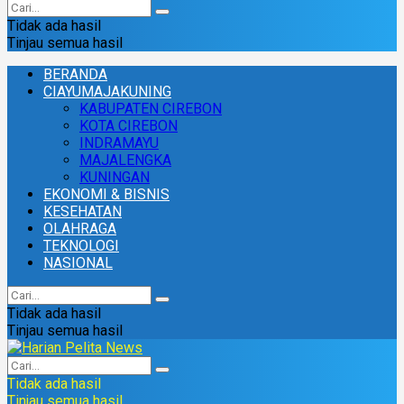
Tidak ada hasil
Tinjau semua hasil
BERANDA
CIAYUMAJAKUNING
KABUPATEN CIREBON
KOTA CIREBON
INDRAMAYU
MAJALENGKA
KUNINGAN
EKONOMI & BISNIS
KESEHATAN
OLAHRAGA
TEKNOLOGI
NASIONAL
Tidak ada hasil
Tinjau semua hasil
Tidak ada hasil
Tinjau semua hasil