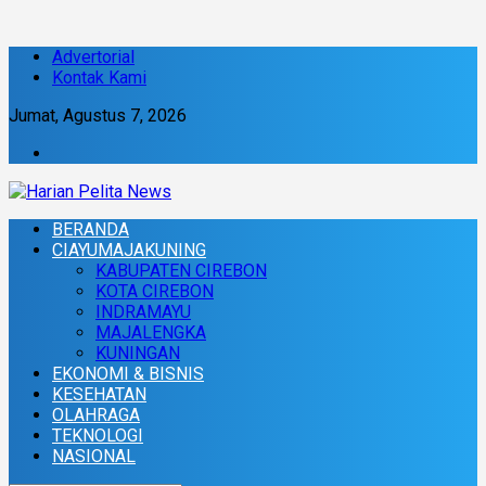
Advertorial
Kontak Kami
Jumat, Agustus 7, 2026
BERANDA
CIAYUMAJAKUNING
KABUPATEN CIREBON
KOTA CIREBON
INDRAMAYU
MAJALENGKA
KUNINGAN
EKONOMI & BISNIS
KESEHATAN
OLAHRAGA
TEKNOLOGI
NASIONAL