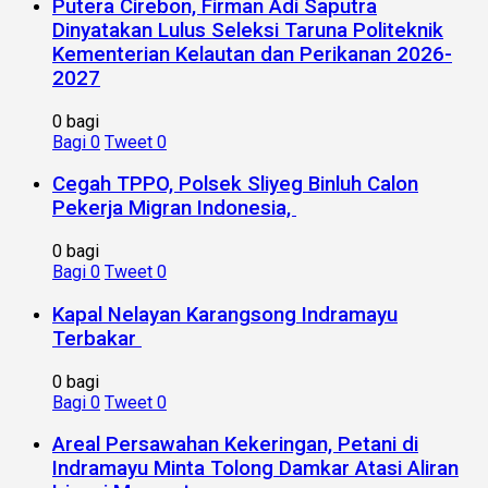
Putera Cirebon, Firman Adi Saputra
Dinyatakan Lulus Seleksi Taruna Politeknik
Kementerian Kelautan dan Perikanan 2026-
2027
0 bagi
Bagi
0
Tweet
0
Cegah TPPO, Polsek Sliyeg Binluh Calon
Pekerja Migran Indonesia,
0 bagi
Bagi
0
Tweet
0
Kapal Nelayan Karangsong Indramayu
Terbakar
0 bagi
Bagi
0
Tweet
0
Areal Persawahan Kekeringan, Petani di
Indramayu Minta Tolong Damkar Atasi Aliran