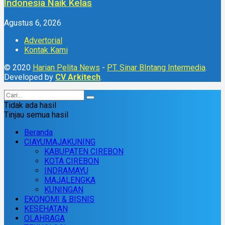
Indonesia Naik Kelas
Agustus 6, 2026
Advertorial
Kontak Kami
© 2020
Harian Pelita News
-
PT. Sinar BIntang Intermedia
.
Developed by
CV Arkitech
.
Tidak ada hasil
Tinjau semua hasil
Beranda
CIAYUMAJAKUNING
KABUPATEN CIREBON
KOTA CIREBON
INDRAMAYU
MAJALENGKA
KUNINGAN
EKONOMI & BISNIS
KESEHATAN
OLAHRAGA