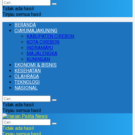
Tidak ada hasil
Tinjau semua hasil
BERANDA
CIAYUMAJAKUNING
KABUPATEN CIREBON
KOTA CIREBON
INDRAMAYU
MAJALENGKA
KUNINGAN
EKONOMI & BISNIS
KESEHATAN
OLAHRAGA
TEKNOLOGI
NASIONAL
Tidak ada hasil
Tinjau semua hasil
Tidak ada hasil
Tinjau semua hasil