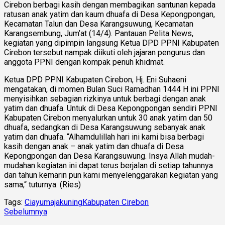
Cirebon berbagi kasih dengan membagikan santunan kepada
ratusan anak yatim dan kaum dhuafa di Desa Kepongpongan,
Kecamatan Talun dan Desa Karangsuwung, Kecamatan
Karangsembung, Jum’at (14/4). Pantauan Pelita News,
kegiatan yang dipimpin langsung Ketua DPD PPNI Kabupaten
Cirebon tersebut nampak diikuti oleh jajaran pengurus dan
anggota PPNI dengan kompak penuh khidmat.
Ketua DPD PPNI Kabupaten Cirebon, Hj. Eni Suhaeni
mengatakan, di momen Bulan Suci Ramadhan 1444 H ini PPNI
menyisihkan sebagian rizkinya untuk berbagi dengan anak
yatim dan dhuafa. Untuk di Desa Kepongpongan sendiri PPNI
Kabupaten Cirebon menyalurkan untuk 30 anak yatim dan 50
dhuafa, sedangkan di Desa Karangsuwung sebanyak anak
yatim dan dhuafa. “Alhamdulillah hari ini kami bisa berbagi
kasih dengan anak – anak yatim dan dhuafa di Desa
Kepongpongan dan Desa Karangsuwung. Insya Allah mudah-
mudahan kegiatan ini dapat terus berjalan di setiap tahunnya
dan tahun kemarin pun kami menyelenggarakan kegiatan yang
sama,“ tuturnya. (Ries)
Tags:
Ciayumajakuning
Kabupaten Cirebon
Sebelumnya