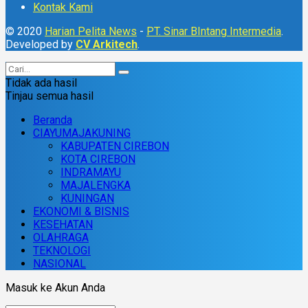
Kontak Kami
© 2020
Harian Pelita News
-
PT. Sinar BIntang Intermedia
.
Developed by
CV Arkitech
.
Tidak ada hasil
Tinjau semua hasil
Beranda
CIAYUMAJAKUNING
KABUPATEN CIREBON
KOTA CIREBON
INDRAMAYU
MAJALENGKA
KUNINGAN
EKONOMI & BISNIS
KESEHATAN
OLAHRAGA
TEKNOLOGI
NASIONAL
Masuk ke Akun Anda