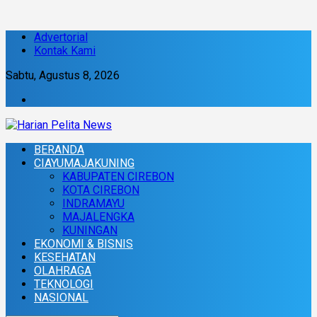
Advertorial
Kontak Kami
Sabtu, Agustus 8, 2026
BERANDA
CIAYUMAJAKUNING
KABUPATEN CIREBON
KOTA CIREBON
INDRAMAYU
MAJALENGKA
KUNINGAN
EKONOMI & BISNIS
KESEHATAN
OLAHRAGA
TEKNOLOGI
NASIONAL