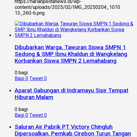
https://harianpelitanews.id/wp-
content/uploads/2025/02/IMG_20250204_1010
13_260-6.png
Dibubarkan Warga, Tawuran Siswa SMPN 1
Sedong & SMP Ibnu Khaldun di Wangkelang
Korbankan Siswa SMPN 2 Lemahabang
0 bagi
Bagi
0
Tweet
0
Aparat Gabungan di Indramayu Sisir Tempat
Hiburan Malam
0 bagi
Bagi
0
Tweet
0
Saluran Air Pabrik PT Victory Chingluh
Dipersoalkan, Pemkab Cirebon Turun Tangan