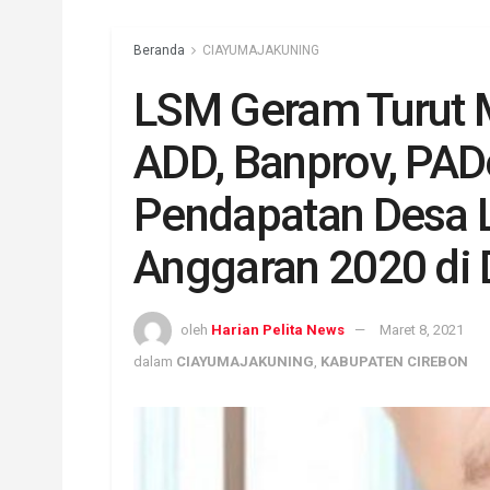
Beranda
CIAYUMAJAKUNING
LSM Geram Turut 
ADD, Banprov, PADe
Pendapatan Desa 
Anggaran 2020 di 
oleh
Harian Pelita News
Maret 8, 2021
dalam
CIAYUMAJAKUNING
,
KABUPATEN CIREBON