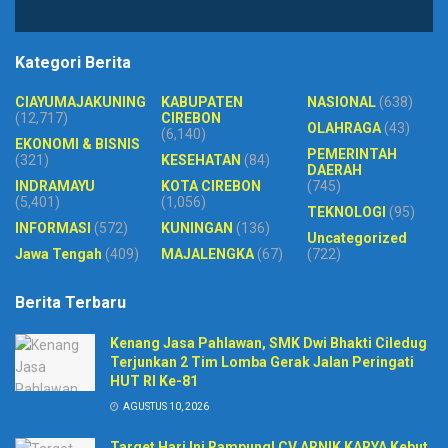
Kategori Berita
CIAYUMAJAKUNING
KABUPATEN
NASIONAL
(638)
(12,717)
CIREBON
OLAHRAGA
(43)
(6,140)
EKONOMI & BISNIS
PEMERINTAH
(321)
KESEHATAN
(84)
DAERAH
INDRAMAYU
KOTA CIREBON
(745)
(5,401)
(1,056)
TEKNOLOGI
(95)
INFORMASI
(572)
KUNINGAN
(136)
Uncategorized
Jawa Tengah
(409)
MAJALENGKA
(67)
(722)
Berita Terbaru
Kenang Jasa Pahlawan, SMK Dwi Bhakti Ciledug
Terjunkan 2 Tim Lomba Gerak Jalan Peringati
HUT RI Ke-81
AGUSTUS 10, 2026
Target Hari Ini Rampung! CV ARNIK KARYA Kebut