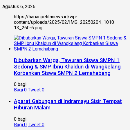
Agustus 6, 2026
https://harianpelitanews.id/wp-
content/uploads/2025/02/IMG_20250204_1010
13_260-6.png
Dibubarkan Warga, Tawuran Siswa SMPN 1
Sedong & SMP Ibnu Khaldun di Wangkelang
Korbankan Siswa SMPN 2 Lemahabang
0 bagi
Bagi
0
Tweet
0
Aparat Gabungan di Indramayu Sisir Tempat
Hiburan Malam
0 bagi
Bagi
0
Tweet
0