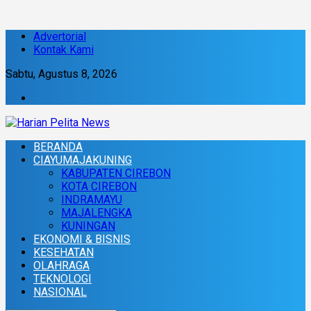
Advertorial
Kontak Kami
Sabtu, Agustus 8, 2026
BERANDA
CIAYUMAJAKUNING
KABUPATEN CIREBON
KOTA CIREBON
INDRAMAYU
MAJALENGKA
KUNINGAN
EKONOMI & BISNIS
KESEHATAN
OLAHRAGA
TEKNOLOGI
NASIONAL