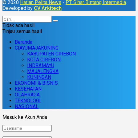
© 2020
Harian Pelita News
-
PT. Sinar BIntang Intermedia
.
Developed by
CV Arkitech
.
Tidak ada hasil
Tinjau semua hasil
Beranda
CIAYUMAJAKUNING
KABUPATEN CIREBON
KOTA CIREBON
INDRAMAYU
MAJALENGKA
KUNINGAN
EKONOMI & BISNIS
KESEHATAN
OLAHRAGA
TEKNOLOGI
NASIONAL
Masuk ke Akun Anda