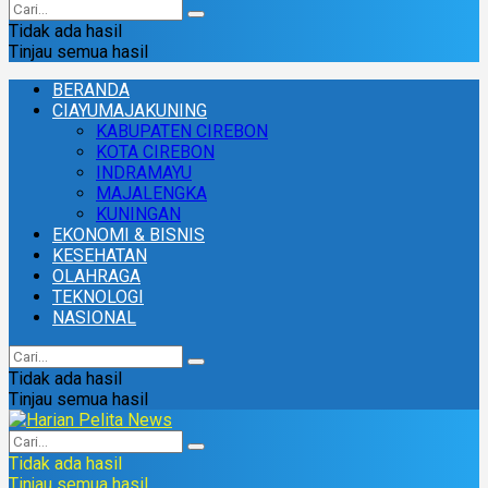
Tidak ada hasil
Tinjau semua hasil
BERANDA
CIAYUMAJAKUNING
KABUPATEN CIREBON
KOTA CIREBON
INDRAMAYU
MAJALENGKA
KUNINGAN
EKONOMI & BISNIS
KESEHATAN
OLAHRAGA
TEKNOLOGI
NASIONAL
Tidak ada hasil
Tinjau semua hasil
Tidak ada hasil
Tinjau semua hasil