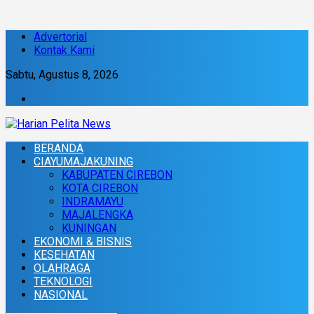
Advertorial
Kontak Kami
Sabtu, Agustus 8, 2026
BERANDA
CIAYUMAJAKUNING
KABUPATEN CIREBON
KOTA CIREBON
INDRAMAYU
MAJALENGKA
KUNINGAN
EKONOMI & BISNIS
KESEHATAN
OLAHRAGA
TEKNOLOGI
NASIONAL