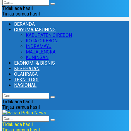
Tidak ada hasil
Tinjau semua hasil
BERANDA
CIAYUMAJAKUNING
KABUPATEN CIREBON
KOTA CIREBON
INDRAMAYU
MAJALENGKA
KUNINGAN
EKONOMI & BISNIS
KESEHATAN
OLAHRAGA
TEKNOLOGI
NASIONAL
Tidak ada hasil
Tinjau semua hasil
Tidak ada hasil
Tinjau semua hasil