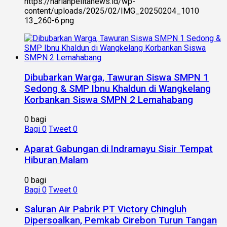
https://harianpelitanews.id/wp-
content/uploads/2025/02/IMG_20250204_1010
13_260-6.png
Dibubarkan Warga, Tawuran Siswa SMPN 1
Sedong & SMP Ibnu Khaldun di Wangkelang
Korbankan Siswa SMPN 2 Lemahabang
0 bagi
Bagi
0
Tweet
0
Aparat Gabungan di Indramayu Sisir Tempat
Hiburan Malam
0 bagi
Bagi
0
Tweet
0
Saluran Air Pabrik PT Victory Chingluh
Dipersoalkan, Pemkab Cirebon Turun Tangan