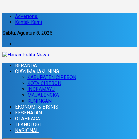
Advertorial
Kontak Kami
Sabtu, Agustus 8, 2026
BERANDA
CIAYUMAJAKUNING
KABUPATEN CIREBON
KOTA CIREBON
INDRAMAYU
MAJALENGKA
KUNINGAN
EKONOMI & BISNIS
KESEHATAN
OLAHRAGA
TEKNOLOGI
NASIONAL