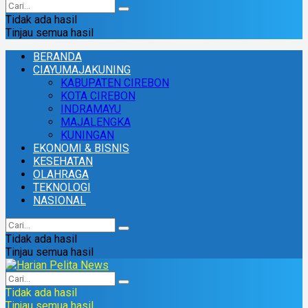
Tidak ada hasil
Tinjau semua hasil
BERANDA
CIAYUMAJAKUNING
KABUPATEN CIREBON
KOTA CIREBON
INDRAMAYU
MAJALENGKA
KUNINGAN
EKONOMI & BISNIS
KESEHATAN
OLAHRAGA
TEKNOLOGI
NASIONAL
Tidak ada hasil
Tinjau semua hasil
Tidak ada hasil
Tinjau semua hasil