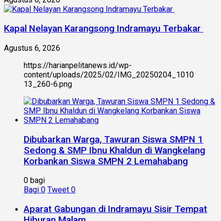
Kapal Nelayan Karangsong Indramayu Terbakar
Agustus 6, 2026
https://harianpelitanews.id/wp-
content/uploads/2025/02/IMG_20250204_1010
13_260-6.png
Dibubarkan Warga, Tawuran Siswa SMPN 1
Sedong & SMP Ibnu Khaldun di Wangkelang
Korbankan Siswa SMPN 2 Lemahabang
0 bagi
Bagi
0
Tweet
0
Aparat Gabungan di Indramayu Sisir Tempat
Hiburan Malam