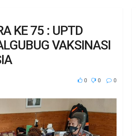
 KE 75 : UPTD
LGUBUG VAKSINASI
IA
0
0
0