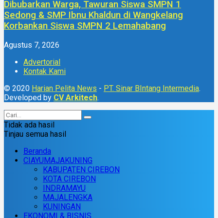
Dibubarkan Warga, Tawuran Siswa SMPN 1
Sedong & SMP Ibnu Khaldun di Wangkelang
Korbankan Siswa SMPN 2 Lemahabang
Agustus 7, 2026
Advertorial
Kontak Kami
© 2020
Harian Pelita News
-
PT. Sinar BIntang Intermedia
.
Developed by
CV Arkitech
.
Tidak ada hasil
Tinjau semua hasil
Beranda
CIAYUMAJAKUNING
KABUPATEN CIREBON
KOTA CIREBON
INDRAMAYU
MAJALENGKA
KUNINGAN
EKONOMI & BISNIS