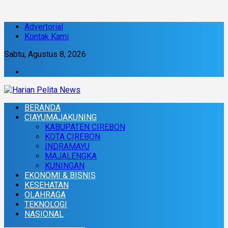
Advertorial
Kontak Kami
Sabtu, Agustus 8, 2026
BERANDA
CIAYUMAJAKUNING
KABUPATEN CIREBON
KOTA CIREBON
INDRAMAYU
MAJALENGKA
KUNINGAN
EKONOMI & BISNIS
KESEHATAN
OLAHRAGA
TEKNOLOGI
NASIONAL