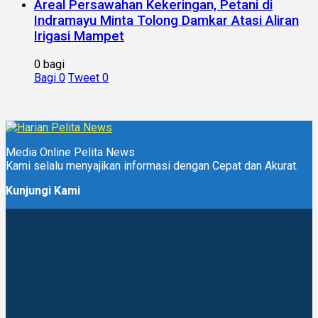
Areal Persawahan Kekeringan, Petani di
Indramayu Minta Tolong Damkar Atasi Aliran
Irigasi Mampet
0 bagi
Bagi
0
Tweet
0
Media Online Pelita News
Kami selalu menyajikan informasi dengan Cepat dan Akurat.
Kunjungi Kami