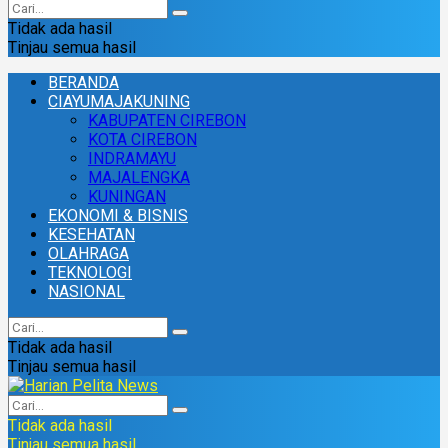
Tidak ada hasil
Tinjau semua hasil
BERANDA
CIAYUMAJAKUNING
KABUPATEN CIREBON
KOTA CIREBON
INDRAMAYU
MAJALENGKA
KUNINGAN
EKONOMI & BISNIS
KESEHATAN
OLAHRAGA
TEKNOLOGI
NASIONAL
Tidak ada hasil
Tinjau semua hasil
Tidak ada hasil
Tinjau semua hasil