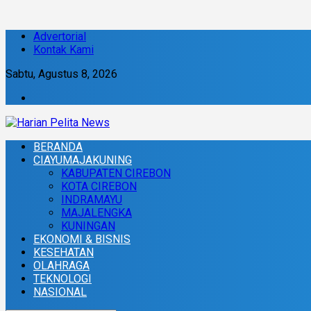
Advertorial
Kontak Kami
Sabtu, Agustus 8, 2026
BERANDA
CIAYUMAJAKUNING
KABUPATEN CIREBON
KOTA CIREBON
INDRAMAYU
MAJALENGKA
KUNINGAN
EKONOMI & BISNIS
KESEHATAN
OLAHRAGA
TEKNOLOGI
NASIONAL