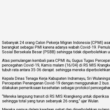
Sebanyak 24 orang Calon Pekerja Migran Indonesia (CPMI) asa
berangkat sebagai PMI karena adanya wabah Covid-19. Pemula
Sosial Bersekala Besar (PSBB) sehingga tidak diperbolehkan 
Atas pemulangan kembali para CPMI itu, Gugus Tugas Percep
pencegahan Covid-19, Kamis malam (16/04) di RS MIS Krangke
tubuh rata antara 35-36 derajat. sehingga mereka diperbolehkan
Kepala Dinas Tenaga Kerja Kabupaten Indramayu, Sri Wulaning
Percepatan Penanganan Covid-19 dengan menggunakan 2 bus. 
dilakukan pemeriksaan kesehatan sebagai protokol pencegaha
“Mereka langsung transit di RS MIS Krangkeng untuk diperiks
sehingga total yang turun sebanyak 26 orang,” ujar Wulan.
Mereka semua dalam keadaan sehat dan diperbolehkan pulang,