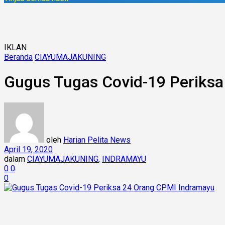
IKLAN
Beranda
CIAYUMAJAKUNING
Gugus Tugas Covid-19 Periks
oleh
Harian Pelita News
April 19, 2020
dalam
CIAYUMAJAKUNING
,
INDRAMAYU
0
0
0