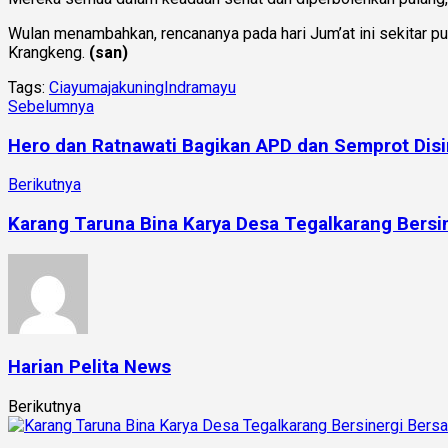
Wulan menambahkan, rencananya pada hari Jum’at ini sekitar p
Krangkeng.
(san)
Tags:
Ciayumajakuning
Indramayu
Sebelumnya
Hero dan Ratnawati Bagikan APD dan Semprot Disin
Berikutnya
Karang Taruna Bina Karya Desa Tegalkarang Bers
Harian Pelita News
Berikutnya