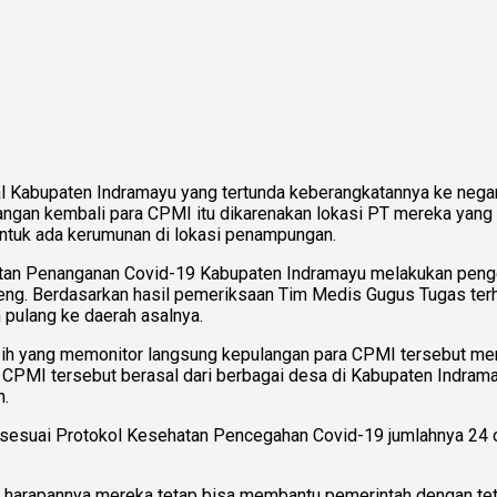
l Kabupaten Indramayu yang tertunda keberangkatannya ke negar
ngan kembali para CPMI itu dikarenakan lokasi PT mereka yang
untuk ada kerumunan di lokasi penampungan.
atan Penanganan Covid-19 Kabupaten Indramayu melakukan peng
ng. Berdasarkan hasil pemeriksaan Tim Medis Gugus Tugas terh
 pulang ke daerah asalnya.
sih yang memonitor langsung kepulangan para CPMI tersebut me
CPMI tersebut berasal dari berbagai desa di Kabupaten Indra
n.
a sesuai Protokol Kesehatan Pencegahan Covid-19 jumlahnya 24 o
 harapannya mereka tetap bisa membantu pemerintah dengan tet