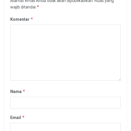
Alamat email Anda tidak akan dipublikasikan.
Ruas yang
*
wajib ditandai
*
Komentar
*
Nama
*
Email