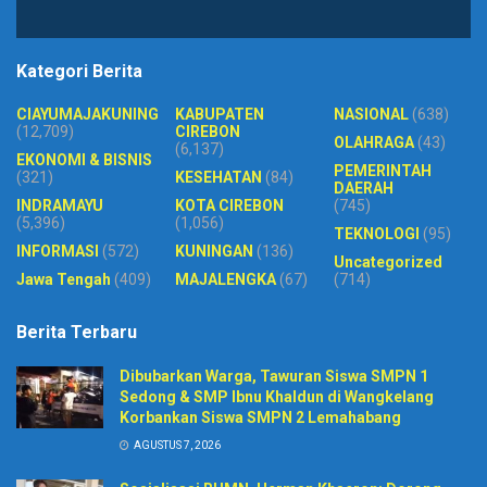
Kategori Berita
CIAYUMAJAKUNING
KABUPATEN
NASIONAL
(638)
(12,709)
CIREBON
OLAHRAGA
(43)
(6,137)
EKONOMI & BISNIS
PEMERINTAH
(321)
KESEHATAN
(84)
DAERAH
INDRAMAYU
KOTA CIREBON
(745)
(5,396)
(1,056)
TEKNOLOGI
(95)
INFORMASI
(572)
KUNINGAN
(136)
Uncategorized
Jawa Tengah
(409)
MAJALENGKA
(67)
(714)
Berita Terbaru
Dibubarkan Warga, Tawuran Siswa SMPN 1
Sedong & SMP Ibnu Khaldun di Wangkelang
Korbankan Siswa SMPN 2 Lemahabang
AGUSTUS 7, 2026