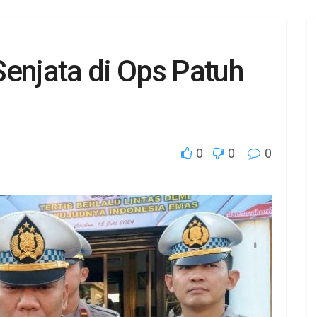
enjata di Ops Patuh
0
0
0