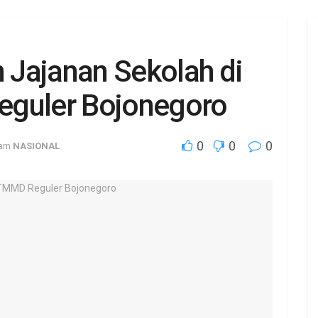
Jajanan Sekolah di
eguler Bojonegoro
0
0
0
lam
NASIONAL