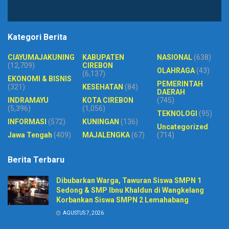
Kategori Berita
CIAYUMAJAKUNING
KABUPATEN
NASIONAL
(638)
(12,709)
CIREBON
OLAHRAGA
(43)
(6,137)
EKONOMI & BISNIS
PEMERINTAH
(321)
KESEHATAN
(84)
DAERAH
INDRAMAYU
KOTA CIREBON
(745)
(5,396)
(1,056)
TEKNOLOGI
(95)
INFORMASI
(572)
KUNINGAN
(136)
Uncategorized
Jawa Tengah
(409)
MAJALENGKA
(67)
(714)
Berita Terbaru
Dibubarkan Warga, Tawuran Siswa SMPN 1
Sedong & SMP Ibnu Khaldun di Wangkelang
Korbankan Siswa SMPN 2 Lemahabang
AGUSTUS 7, 2026