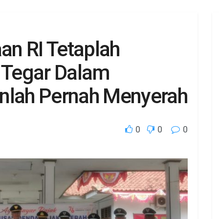
n RI Tetaplah
h Tegar Dalam
nlah Pernah Menyerah
0
0
0