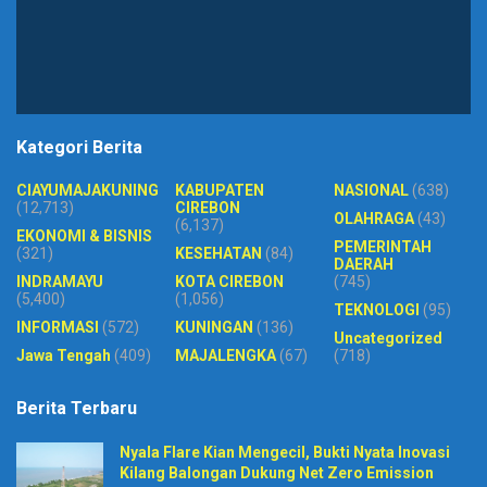
Kategori Berita
CIAYUMAJAKUNING
KABUPATEN
NASIONAL
(638)
(12,713)
CIREBON
OLAHRAGA
(43)
(6,137)
EKONOMI & BISNIS
PEMERINTAH
(321)
KESEHATAN
(84)
DAERAH
INDRAMAYU
KOTA CIREBON
(745)
(5,400)
(1,056)
TEKNOLOGI
(95)
INFORMASI
(572)
KUNINGAN
(136)
Uncategorized
Jawa Tengah
(409)
MAJALENGKA
(67)
(718)
Berita Terbaru
Nyala Flare Kian Mengecil, Bukti Nyata Inovasi
Kilang Balongan Dukung Net Zero Emission