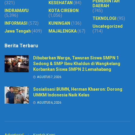
PEMERINTAH
(321)
KESEHATAN
(84)
DAERAH
INDRAMAYU
KOTA CIREBON
(745)
(5,396)
(1,056)
TEKNOLOGI
(95)
INFORMASI
(572)
KUNINGAN
(136)
Uncategorized
Jawa Tengah
(409)
MAJALENGKA
(67)
(714)
Berita Terbaru
Dibubarkan Warga, Tawuran Siswa SMPN 1
Sedong & SMP Ibnu Khaldun di Wangkelang
Korbankan Siswa SMPN 2 Lemahabang
AGUSTUS 7, 2026
Sosialisasi BUMN, Herman Khaeron: Dorong
UMKM Indonesia Naik Kelas
AGUSTUS 6, 2026
Advertorial
Kontak Kami