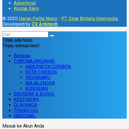
Advertorial
Kontak Kami
© 2020
Harian Pelita News
-
PT. Sinar BIntang Intermedia
.
Developed by
CV Arkitech
.
Tidak ada hasil
Tinjau semua hasil
Beranda
CIAYUMAJAKUNING
KABUPATEN CIREBON
KOTA CIREBON
INDRAMAYU
MAJALENGKA
KUNINGAN
EKONOMI & BISNIS
KESEHATAN
OLAHRAGA
TEKNOLOGI
NASIONAL
Masuk ke Akun Anda