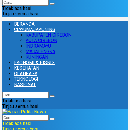
Tidak ada hasil
Tinjau semua hasil
BERANDA
CIAYUMAJAKUNING
KABUPATEN CIREBON
KOTA CIREBON
INDRAMAYU
MAJALENGKA
KUNINGAN
EKONOMI & BISNIS
KESEHATAN
OLAHRAGA
TEKNOLOGI
NASIONAL
Tidak ada hasil
Tinjau semua hasil
Tidak ada hasil
Tinjau semua hasil