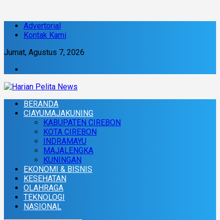
Advertorial
Kontak Kami
Jumat, Agustus 7, 2026
BERANDA
CIAYUMAJAKUNING
KABUPATEN CIREBON
KOTA CIREBON
INDRAMAYU
MAJALENGKA
KUNINGAN
EKONOMI & BISNIS
KESEHATAN
OLAHRAGA
TEKNOLOGI
NASIONAL