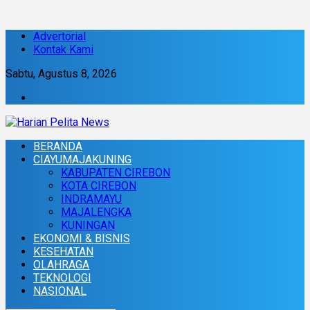
Advertorial
Kontak Kami
Sabtu, Agustus 8, 2026
BERANDA
CIAYUMAJAKUNING
KABUPATEN CIREBON
KOTA CIREBON
INDRAMAYU
MAJALENGKA
KUNINGAN
EKONOMI & BISNIS
KESEHATAN
OLAHRAGA
TEKNOLOGI
NASIONAL