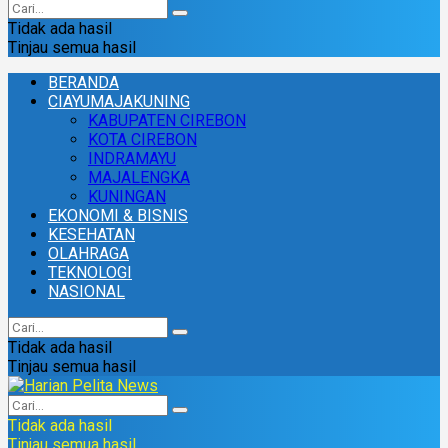
Tidak ada hasil
Tinjau semua hasil
BERANDA
CIAYUMAJAKUNING
KABUPATEN CIREBON
KOTA CIREBON
INDRAMAYU
MAJALENGKA
KUNINGAN
EKONOMI & BISNIS
KESEHATAN
OLAHRAGA
TEKNOLOGI
NASIONAL
Tidak ada hasil
Tinjau semua hasil
Tidak ada hasil
Tinjau semua hasil