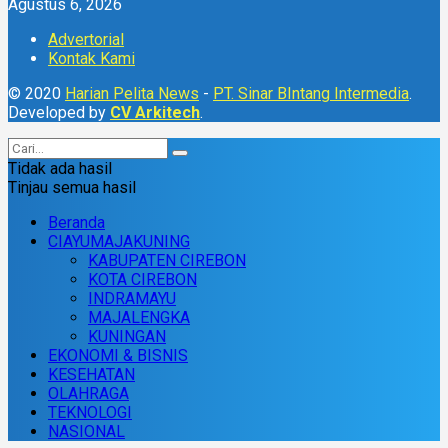
Agustus 6, 2026
Advertorial
Kontak Kami
© 2020
Harian Pelita News
-
PT. Sinar BIntang Intermedia
.
Developed by
CV Arkitech
.
Tidak ada hasil
Tinjau semua hasil
Beranda
CIAYUMAJAKUNING
KABUPATEN CIREBON
KOTA CIREBON
INDRAMAYU
MAJALENGKA
KUNINGAN
EKONOMI & BISNIS
KESEHATAN
OLAHRAGA
TEKNOLOGI
NASIONAL