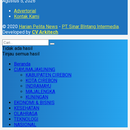
Agustus 5, 2026
Advertorial
Kontak Kami
© 2020
Harian Pelita News
-
PT. Sinar BIntang Intermedia
.
Developed by
CV Arkitech
.
Tidak ada hasil
Tinjau semua hasil
Beranda
CIAYUMAJAKUNING
KABUPATEN CIREBON
KOTA CIREBON
INDRAMAYU
MAJALENGKA
KUNINGAN
EKONOMI & BISNIS
KESEHATAN
OLAHRAGA
TEKNOLOGI
NASIONAL