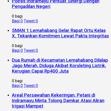
Polres Indramayu Perkuat Sinergi Dengan
Pengadilan Negeri
0 bagi
Bagi
0
Tweet
0
SMAN 1 Lemahabang Gelar Rapat Ortu Kelas
X, Tekankan Komitmen Lewat Pakta Integritas
0 bagi
Bagi
0
Tweet
0
Dua Rumah di Kecamatan Lemahabang Dilalap
Jago Merah, Diduga Akibat Korsleting Listrik,
Kerugian Capai Rp400 Juta
0 bagi
Bagi
0
Tweet
0
Areal Persawahan Kekeringan, Petani di
Indramayu Minta Tolong Damkar Atasi Aliran
Irigasi Mampet