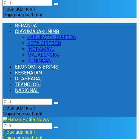
Tidak ada hasil
Tinjau semua hasil
BERANDA
CIAYUMAJAKUNING
KABUPATEN CIREBON
KOTA CIREBON
INDRAMAYU
MAJALENGKA
KUNINGAN
EKONOMI & BISNIS
KESEHATAN
OLAHRAGA
TEKNOLOGI
NASIONAL
Tidak ada hasil
Tinjau semua hasil
Tidak ada hasil
Tinjau semua hasil