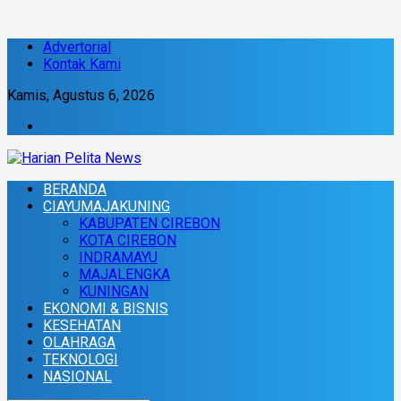
Advertorial
Kontak Kami
Kamis, Agustus 6, 2026
BERANDA
CIAYUMAJAKUNING
KABUPATEN CIREBON
KOTA CIREBON
INDRAMAYU
MAJALENGKA
KUNINGAN
EKONOMI & BISNIS
KESEHATAN
OLAHRAGA
TEKNOLOGI
NASIONAL