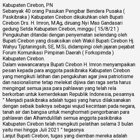
Kabupaten Cirebon, PN
Sebanyak 40 orang Pasukan Pengibar Bendera Pusaka (
Paskibraka ) Kabupaten Cirebon dikukuhkan oleh Bupati
Cirebon Drs. H. Imron, M.Ag, diruang Nyi Mas Gandasari
gedung Setda Kabupaten Cirebon, minggu ( 15/8/21 )
Pengukuhan ditandai dengan penyematan selendang oleh
Bupati Cirebon yang disaksikan oleh Wakil Bupati Cirebon Hj.
Wahyu Tjiptaningsih, SE, M.Si, didampingi oleh jajaran pejabat
Forum Komunikasi Pimpinan Daerah ( Forkopimda )
Kabupaten Cirebon.
Dalam wawancaranya Bupati Cirebon H. Imron menyampaikan
pesan kepada para anggota paskibraka Kabupaten Cirebon
yang mengikuti latihan dan pengukuhan agar jiwa patriotisme
dan nasionalisme tetap melekat dijiwa dan raga serta harus
mengingat semua jasa para pahlawan yang telah rela
berkorban untuk kemerdekaan Republik Indonesia, pesannya.
” Menjadi paskibraka adalah tugas yang harus dilaksanakan
dengan sebaik baiknya sebagai wujud kecintaan pada negara,
tanah air dan bangsa untuk menghormati pengorbanan para
pahlawan dan Alhamdulillah semua anggota paskibraka
Kabupaten Cirebon telah mengikuti pelatihan selama 3 bulan
yaitu mei hingga Juli 2021 ” tegasnya.
Lanjut Bupati Cirebon, tugas yang diemban mereka adalah