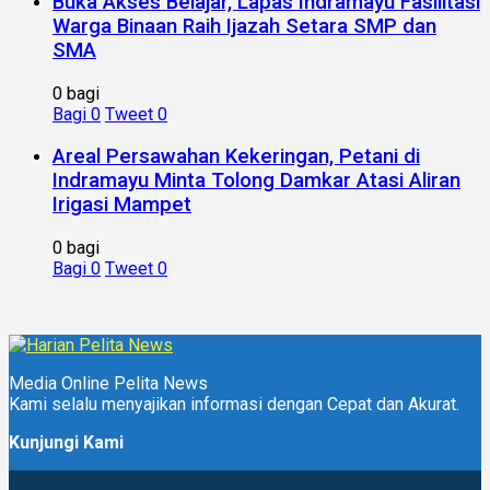
Buka Akses Belajar, Lapas Indramayu Fasilitasi
Warga Binaan Raih Ijazah Setara SMP dan
SMA
0 bagi
Bagi
0
Tweet
0
Areal Persawahan Kekeringan, Petani di
Indramayu Minta Tolong Damkar Atasi Aliran
Irigasi Mampet
0 bagi
Bagi
0
Tweet
0
Media Online Pelita News
Kami selalu menyajikan informasi dengan Cepat dan Akurat.
Kunjungi Kami