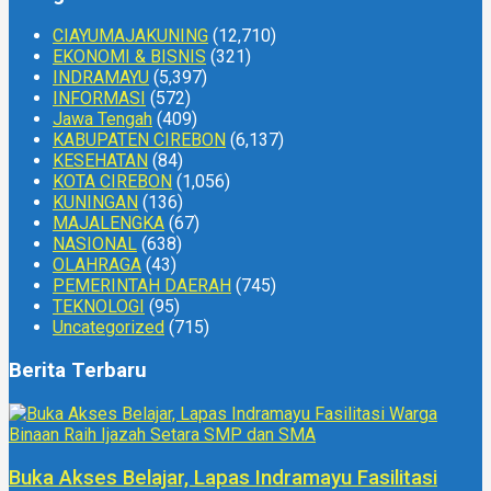
CIAYUMAJAKUNING
(12,710)
EKONOMI & BISNIS
(321)
INDRAMAYU
(5,397)
INFORMASI
(572)
Jawa Tengah
(409)
KABUPATEN CIREBON
(6,137)
KESEHATAN
(84)
KOTA CIREBON
(1,056)
KUNINGAN
(136)
MAJALENGKA
(67)
NASIONAL
(638)
OLAHRAGA
(43)
PEMERINTAH DAERAH
(745)
TEKNOLOGI
(95)
Uncategorized
(715)
Berita Terbaru
Buka Akses Belajar, Lapas Indramayu Fasilitasi