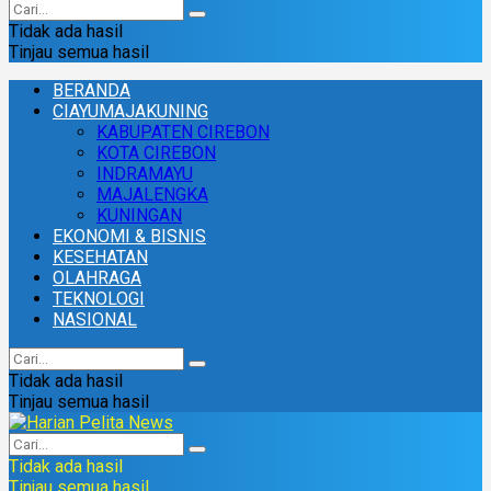
Tidak ada hasil
Tinjau semua hasil
BERANDA
CIAYUMAJAKUNING
KABUPATEN CIREBON
KOTA CIREBON
INDRAMAYU
MAJALENGKA
KUNINGAN
EKONOMI & BISNIS
KESEHATAN
OLAHRAGA
TEKNOLOGI
NASIONAL
Tidak ada hasil
Tinjau semua hasil
Tidak ada hasil
Tinjau semua hasil