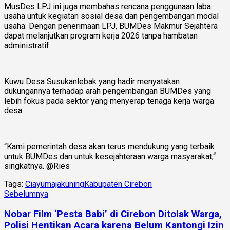
MusDes LPJ ini juga membahas rencana penggunaan laba
usaha untuk kegiatan sosial desa dan pengembangan modal
usaha. Dengan penerimaan LPJ, BUMDes Makmur Sejahtera
dapat melanjutkan program kerja 2026 tanpa hambatan
administratif.
Kuwu Desa Susukanlebak yang hadir menyatakan
dukungannya terhadap arah pengembangan BUMDes yang
lebih fokus pada sektor yang menyerap tenaga kerja warga
desa.
“Kami pemerintah desa akan terus mendukung yang terbaik
untuk BUMDes dan untuk kesejahteraan warga masyarakat,“
singkatnya. @Ries
Tags:
Ciayumajakuning
Kabupaten Cirebon
Sebelumnya
Nobar Film ‘Pesta Babi’ di Cirebon Ditolak Warga,
Polisi Hentikan Acara karena Belum Kantongi Izin