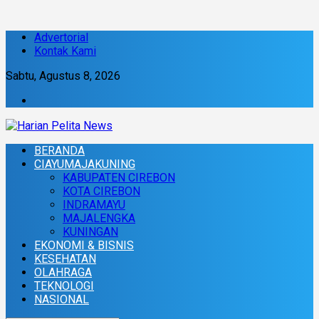
Advertorial
Kontak Kami
Sabtu, Agustus 8, 2026
BERANDA
CIAYUMAJAKUNING
KABUPATEN CIREBON
KOTA CIREBON
INDRAMAYU
MAJALENGKA
KUNINGAN
EKONOMI & BISNIS
KESEHATAN
OLAHRAGA
TEKNOLOGI
NASIONAL