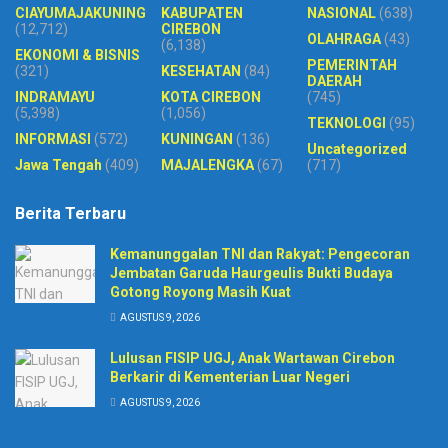
CIAYUMAJAKUNING
KABUPATEN
NASIONAL
(638)
(12,712)
CIREBON
OLAHRAGA
(43)
(6,138)
EKONOMI & BISNIS
PEMERINTAH
(321)
KESEHATAN
(84)
DAERAH
INDRAMAYU
KOTA CIREBON
(745)
(5,398)
(1,056)
TEKNOLOGI
(95)
INFORMASI
(572)
KUNINGAN
(136)
Uncategorized
Jawa Tengah
(409)
MAJALENGKA
(67)
(717)
Berita Terbaru
Kemanunggalan TNI dan Rakyat: Pengecoran
Jembatan Garuda Haurgeulis Bukti Budaya
Gotong Royong Masih Kuat
AGUSTUS 9, 2026
Lulusan FISIP UGJ, Anak Wartawan Cirebon
Berkarir di Kementerian Luar Negeri
AGUSTUS 9, 2026