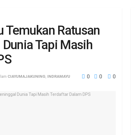
u Temukan Ratusan
 Dunia Tapi Masih
PS
0
0
0
alam
CIAYUMAJAKUNING
,
INDRAMAYU