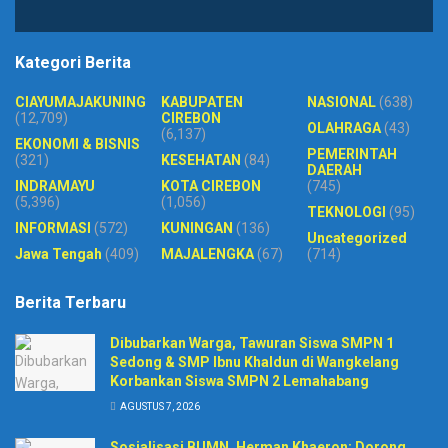
Kategori Berita
CIAYUMAJAKUNING
KABUPATEN
NASIONAL
(638)
(12,709)
CIREBON
OLAHRAGA
(43)
(6,137)
EKONOMI & BISNIS
PEMERINTAH
(321)
KESEHATAN
(84)
DAERAH
INDRAMAYU
KOTA CIREBON
(745)
(5,396)
(1,056)
TEKNOLOGI
(95)
INFORMASI
(572)
KUNINGAN
(136)
Uncategorized
Jawa Tengah
(409)
MAJALENGKA
(67)
(714)
Berita Terbaru
Dibubarkan Warga, Tawuran Siswa SMPN 1
Sedong & SMP Ibnu Khaldun di Wangkelang
Korbankan Siswa SMPN 2 Lemahabang
AGUSTUS 7, 2026
Sosialisasi BUMN, Herman Khaeron: Dorong