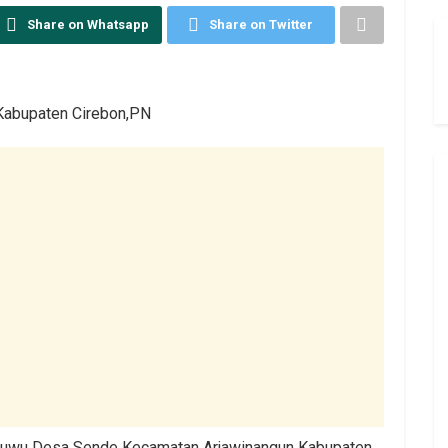
Share on Whatsapp
Share on Twitter
Kabupaten Cirebon,PN
Kuwu Desa Sende Kecamatan Arjawinangun Kabupaten