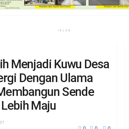
IKLAN
lih Menjadi Kuwu Desa
ergi Dengan Ulama
 Membangun Sende
 Lebih Maju
021
0
0
0