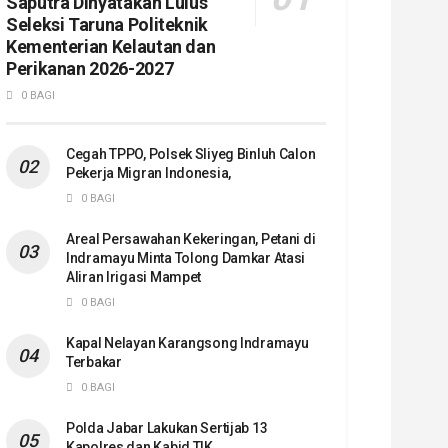
Saputra Dinyatakan Lulus
Seleksi Taruna Politeknik
Kementerian Kelautan dan
Perikanan 2026-2027
0 BAGI
Cegah TPPO, Polsek Sliyeg Binluh Calon
Pekerja Migran Indonesia,
0 BAGI
Areal Persawahan Kekeringan, Petani di
Indramayu Minta Tolong Damkar Atasi
Aliran Irigasi Mampet
0 BAGI
Kapal Nelayan Karangsong Indramayu
Terbakar
0 BAGI
Polda Jabar Lakukan Sertijab 13
Kapolres dan Kabid TIK