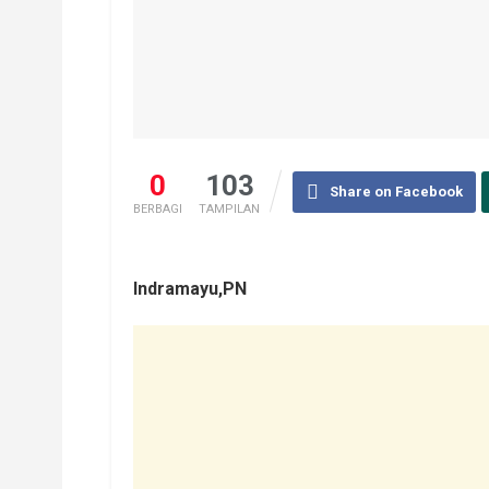
0
103
Share on Facebook
BERBAGI
TAMPILAN
Indramayu,PN