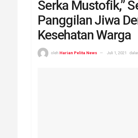
Serka Mustofik,” S
Panggilan Jiwa D
Kesehatan Warga
oleh
Harian Pelita News
Juli 1, 2021
dal