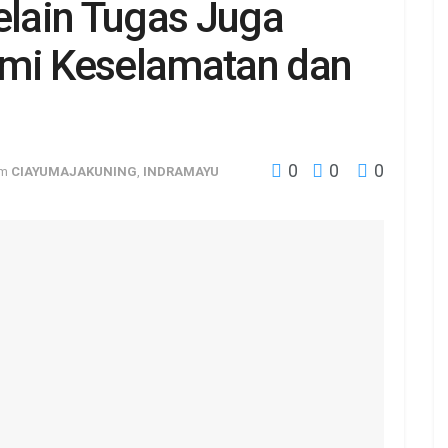
elain Tugas Juga
emi Keselamatan dan
0
0
0
am
CIAYUMAJAKUNING
,
INDRAMAYU