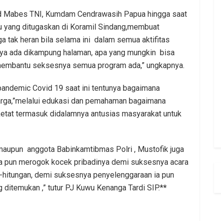
ad Mabes TNI, Kumdam Cendrawasih Papua hingga saat
u yang ditugaskan di Koramil Sindang,membuat
a tak heran bila selama ini dalam semua aktifitas
aya ada dikampung halaman, apa yang mungkin bisa
 membantu seksesnya semua program ada,” ungkapnya.
 pandemic Covid 19 saat ini tentunya bagaimana
rga,”melalui edukasi dan pemahaman bagaimana
etat termasuk didalamnya antusias masyarakat untuk
maupun anggota Babinkamtibmas Polri , Mustofik juga
g ia pun merogok kocek pribadinya demi suksesnya acara
ng-hitungan, demi suksesnya penyelenggaraan ia pun
g ditemukan ,” tutur PJ Kuwu Kenanga Tardi SIP.*
*