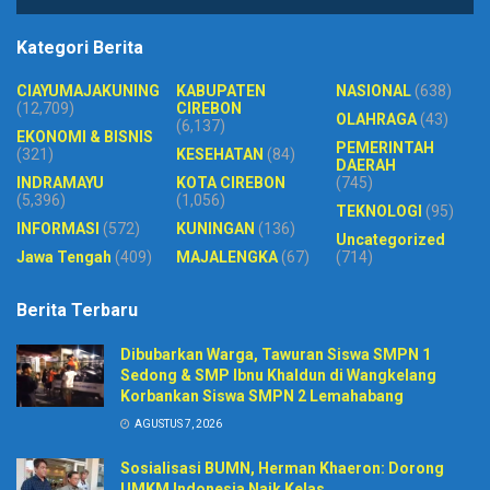
Kategori Berita
CIAYUMAJAKUNING
KABUPATEN
NASIONAL
(638)
(12,709)
CIREBON
OLAHRAGA
(43)
(6,137)
EKONOMI & BISNIS
PEMERINTAH
(321)
KESEHATAN
(84)
DAERAH
INDRAMAYU
KOTA CIREBON
(745)
(5,396)
(1,056)
TEKNOLOGI
(95)
INFORMASI
(572)
KUNINGAN
(136)
Uncategorized
Jawa Tengah
(409)
MAJALENGKA
(67)
(714)
Berita Terbaru
Dibubarkan Warga, Tawuran Siswa SMPN 1
Sedong & SMP Ibnu Khaldun di Wangkelang
Korbankan Siswa SMPN 2 Lemahabang
AGUSTUS 7, 2026
Sosialisasi BUMN, Herman Khaeron: Dorong
UMKM Indonesia Naik Kelas