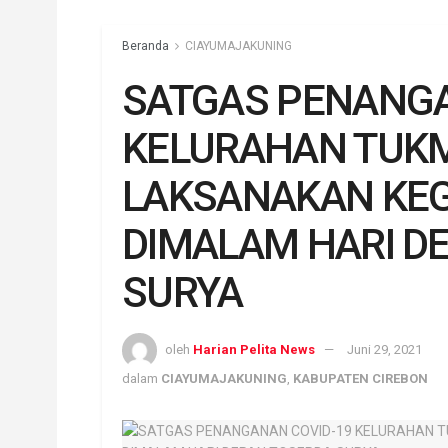
Beranda
CIAYUMAJAKUNING
SATGAS PENANGA
KELURAHAN TUK
LAKSANAKAN KEG
DIMALAM HARI D
SURYA
oleh
Harian Pelita News
Juni 29, 2021
dalam
CIAYUMAJAKUNING
,
KABUPATEN CIREBON