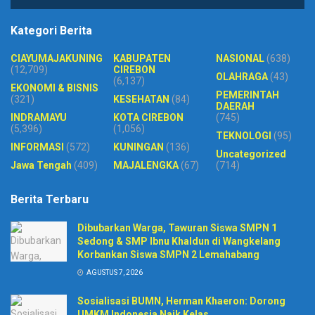
Kategori Berita
CIAYUMAJAKUNING
KABUPATEN
NASIONAL
(638)
(12,709)
CIREBON
OLAHRAGA
(43)
(6,137)
EKONOMI & BISNIS
PEMERINTAH
(321)
KESEHATAN
(84)
DAERAH
INDRAMAYU
KOTA CIREBON
(745)
(5,396)
(1,056)
TEKNOLOGI
(95)
INFORMASI
(572)
KUNINGAN
(136)
Uncategorized
Jawa Tengah
(409)
MAJALENGKA
(67)
(714)
Berita Terbaru
Dibubarkan Warga, Tawuran Siswa SMPN 1
Sedong & SMP Ibnu Khaldun di Wangkelang
Korbankan Siswa SMPN 2 Lemahabang
AGUSTUS 7, 2026
Sosialisasi BUMN, Herman Khaeron: Dorong
UMKM Indonesia Naik Kelas