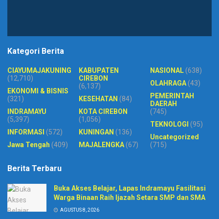
Kategori Berita
CIAYUMAJAKUNING
KABUPATEN
NASIONAL
(638)
(12,710)
CIREBON
OLAHRAGA
(43)
(6,137)
EKONOMI & BISNIS
PEMERINTAH
(321)
KESEHATAN
(84)
DAERAH
INDRAMAYU
KOTA CIREBON
(745)
(5,397)
(1,056)
TEKNOLOGI
(95)
INFORMASI
(572)
KUNINGAN
(136)
Uncategorized
Jawa Tengah
(409)
MAJALENGKA
(67)
(715)
Berita Terbaru
Buka Akses Belajar, Lapas Indramayu Fasilitasi
Warga Binaan Raih Ijazah Setara SMP dan SMA
AGUSTUS 8, 2026