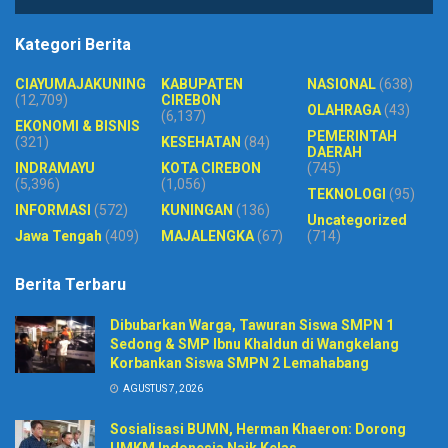
Kategori Berita
CIAYUMAJAKUNING
KABUPATEN
NASIONAL
(638)
(12,709)
CIREBON
OLAHRAGA
(43)
(6,137)
EKONOMI & BISNIS
PEMERINTAH
(321)
KESEHATAN
(84)
DAERAH
INDRAMAYU
KOTA CIREBON
(745)
(5,396)
(1,056)
TEKNOLOGI
(95)
INFORMASI
(572)
KUNINGAN
(136)
Uncategorized
Jawa Tengah
(409)
MAJALENGKA
(67)
(714)
Berita Terbaru
Dibubarkan Warga, Tawuran Siswa SMPN 1
Sedong & SMP Ibnu Khaldun di Wangkelang
Korbankan Siswa SMPN 2 Lemahabang
AGUSTUS 7, 2026
Sosialisasi BUMN, Herman Khaeron: Dorong
UMKM Indonesia Naik Kelas