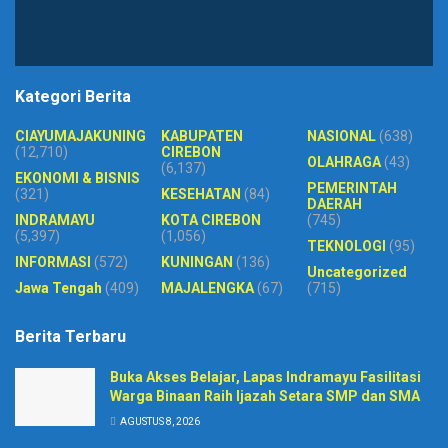
Kategori Berita
CIAYUMAJAKUNING
KABUPATEN
NASIONAL
(638)
(12,710)
CIREBON
OLAHRAGA
(43)
(6,137)
EKONOMI & BISNIS
PEMERINTAH
(321)
KESEHATAN
(84)
DAERAH
INDRAMAYU
KOTA CIREBON
(745)
(5,397)
(1,056)
TEKNOLOGI
(95)
INFORMASI
(572)
KUNINGAN
(136)
Uncategorized
Jawa Tengah
(409)
MAJALENGKA
(67)
(715)
Berita Terbaru
Buka Akses Belajar, Lapas Indramayu Fasilitasi
Warga Binaan Raih Ijazah Setara SMP dan SMA
AGUSTUS 8, 2026