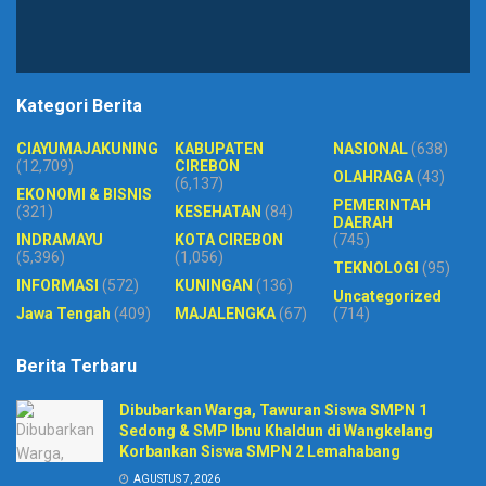
Kategori Berita
CIAYUMAJAKUNING
KABUPATEN
NASIONAL
(638)
(12,709)
CIREBON
OLAHRAGA
(43)
(6,137)
EKONOMI & BISNIS
PEMERINTAH
(321)
KESEHATAN
(84)
DAERAH
INDRAMAYU
KOTA CIREBON
(745)
(5,396)
(1,056)
TEKNOLOGI
(95)
INFORMASI
(572)
KUNINGAN
(136)
Uncategorized
Jawa Tengah
(409)
MAJALENGKA
(67)
(714)
Berita Terbaru
Dibubarkan Warga, Tawuran Siswa SMPN 1
Sedong & SMP Ibnu Khaldun di Wangkelang
Korbankan Siswa SMPN 2 Lemahabang
AGUSTUS 7, 2026