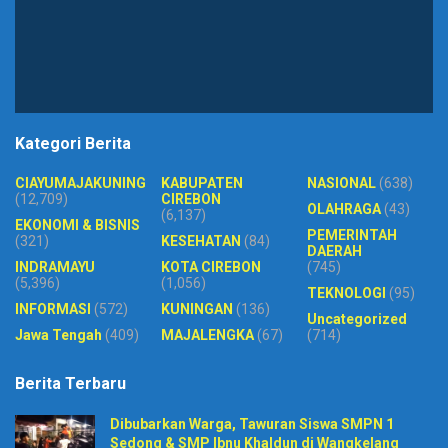
Kategori Berita
CIAYUMAJAKUNING
KABUPATEN
NASIONAL
(638)
(12,709)
CIREBON
OLAHRAGA
(43)
(6,137)
EKONOMI & BISNIS
PEMERINTAH
(321)
KESEHATAN
(84)
DAERAH
INDRAMAYU
KOTA CIREBON
(745)
(5,396)
(1,056)
TEKNOLOGI
(95)
INFORMASI
(572)
KUNINGAN
(136)
Uncategorized
Jawa Tengah
(409)
MAJALENGKA
(67)
(714)
Berita Terbaru
Dibubarkan Warga, Tawuran Siswa SMPN 1
Sedong & SMP Ibnu Khaldun di Wangkelang