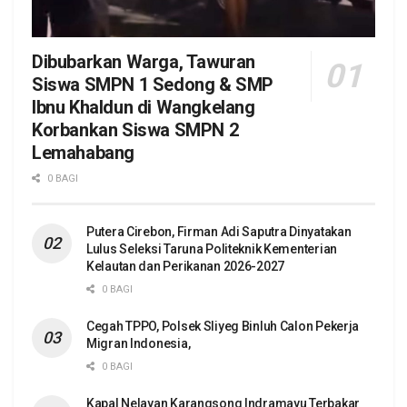
Dibubarkan Warga, Tawuran
Siswa SMPN 1 Sedong & SMP
Ibnu Khaldun di Wangkelang
Korbankan Siswa SMPN 2
Lemahabang
0 BAGI
Putera Cirebon, Firman Adi Saputra Dinyatakan
Lulus Seleksi Taruna Politeknik Kementerian
Kelautan dan Perikanan 2026-2027
0 BAGI
Cegah TPPO, Polsek Sliyeg Binluh Calon Pekerja
Migran Indonesia,
0 BAGI
Kapal Nelayan Karangsong Indramayu Terbakar