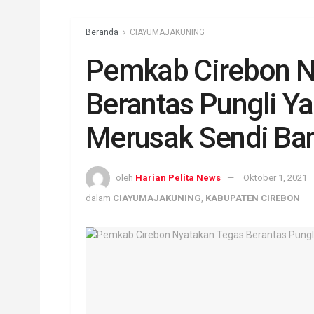
Beranda
CIAYUMAJAKUNING
Pemkab Cirebon N
Berantas Pungli Y
Merusak Sendi Ba
oleh
Harian Pelita News
Oktober 1, 2021
dalam
CIAYUMAJAKUNING
,
KABUPATEN CIREBON