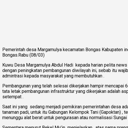
Pemerintah desa Margamulya kecamatan Bongas Kabupaten indr
Bongas.Rabu (08/03)
Kuwu Desa Margamulya Abdul Hadi kepada harian pelita news
dengan peningkatan pembangunan diwilayah ini, sebab itu wa
admintrasi kepada masyarakat yang membutuhkan .
Pembangunan yang telah selesai dikerjakan hampir mencapai 60 p
tata letak pembangunan infrastruktur yang dikerjakan adalah as
setempat .
Saat ini yang sedang menjadi pemikiran pemerintahan desa adal
tanaman padi, untuk itu Gabungan Kelompok Tani (Gapoktan) ,
menunggu alat berat untuk pengurasan atau normalisasi Sungai pe
Sementara menurut Bekel Mu’in menjelaskan , atas nama pren