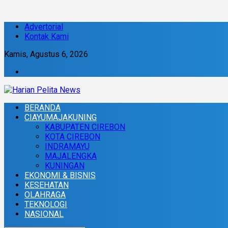
Advertorial
Kontak Kami
Kamis, Agustus 6, 2026
BERANDA
CIAYUMAJAKUNING
KABUPATEN CIREBON
KOTA CIREBON
INDRAMAYU
MAJALENGKA
KUNINGAN
EKONOMI & BISNIS
KESEHATAN
OLAHRAGA
TEKNOLOGI
NASIONAL