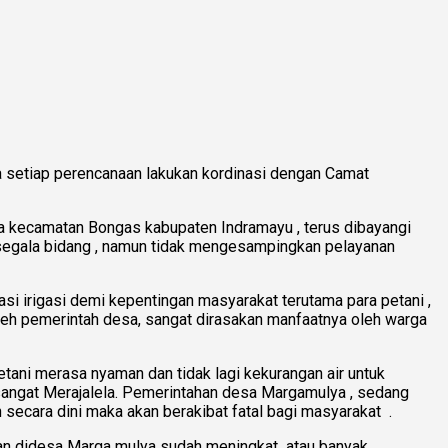
 setiap perencanaan lakukan kordinasi dengan Camat
 kecamatan Bongas kabupaten Indramayu , terus dibayangi
segala bidang , namun tidak mengesampingkan pelayanan
si irigasi demi kepentingan masyarakat terutama para petani ,
 oleh pemerintah desa, sangat dirasakan manfaatnya oleh warga
tani merasa nyaman dan tidak lagi kekurangan air untuk
sangat Merajalela. Pemerintahan desa Margamulya , sedang
n secara dini maka akan berakibat fatal bagi masyarakat .
an didesa Marga mulya sudah meningkat atau banyak