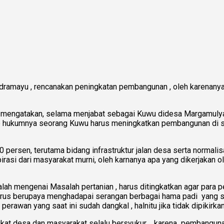
amayu , rencanakan peningkatan pembangunan , oleh karenanya
 mengatakan, selama menjabat sebagai Kuwu didesa Margamulya
jib hukumnya seorang Kuwu harus meningkatkan pembangunan di 
ersen, terutama bidang infrastruktur jalan desa serta normalisa
pirasi dari masyarakat murni, oleh karnanya apa yang dikerjakan
ah mengenai Masalah pertanian , harus ditingkatkan agar para pe
 terus berupaya menghadapai serangan berbagai hama padi yang 
rawan yang saat ini sudah dangkal , halnitu jika tidak dipikirka
gkat desa dan masyarakat selalu bersyukur , karena pembangun