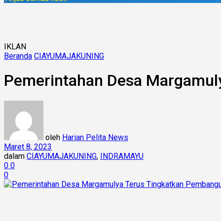
IKLAN
Beranda
CIAYUMAJAKUNING
Pemerintahan Desa Margamul
oleh
Harian Pelita News
Maret 8, 2023
dalam
CIAYUMAJAKUNING
,
INDRAMAYU
0
0
0