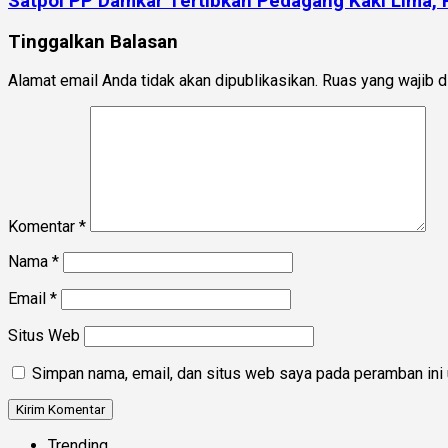
Satpol PP Damkar Tertibkan Pedagang Kaki Lima,
Tinggalkan Balasan
Alamat email Anda tidak akan dipublikasikan.
Ruas yang wajib d
Komentar
*
Nama
*
Email
*
Situs Web
Simpan nama, email, dan situs web saya pada peramban ini 
Trending