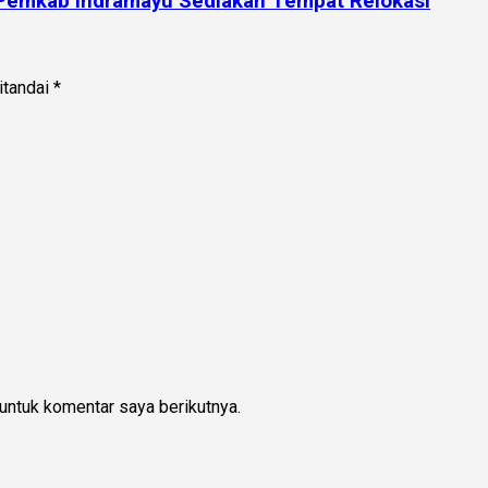
 Pemkab Indramayu Sediakan Tempat Relokasi
itandai
*
untuk komentar saya berikutnya.