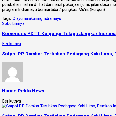
perubahan, hal ini dilihat dari hasil pekerjaan jenis jalan d
program Indramayu bermartabat” pungkas Mu’in. (Furqon)
Tags:
Ciayumajakuning
Indramayu
Sebelumnya
Kemendes PDTT Kunjungi Telaga Jangkar Indram
Berikutnya
Satpol PP Damkar Tertibkan Pedagang Kaki Lima,
Harian Pelita News
Berikutnya