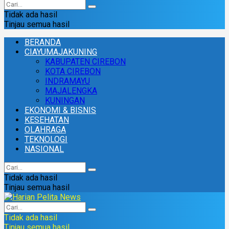
Tidak ada hasil
Tinjau semua hasil
BERANDA
CIAYUMAJAKUNING
KABUPATEN CIREBON
KOTA CIREBON
INDRAMAYU
MAJALENGKA
KUNINGAN
EKONOMI & BISNIS
KESEHATAN
OLAHRAGA
TEKNOLOGI
NASIONAL
Tidak ada hasil
Tinjau semua hasil
Tidak ada hasil
Tinjau semua hasil