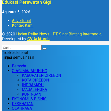
Edukasi Perawatan Gigi
Agustus 5, 2026
Advertorial
Kontak Kami
© 2020
Harian Pelita News
-
PT. Sinar BIntang Intermedia
.
Developed by
CV Arkitech
.
Tidak ada hasil
Tinjau semua hasil
Beranda
CIAYUMAJAKUNING
KABUPATEN CIREBON
KOTA CIREBON
INDRAMAYU
MAJALENGKA
KUNINGAN
EKONOMI & BISNIS
KESEHATAN
OLAHRAGA