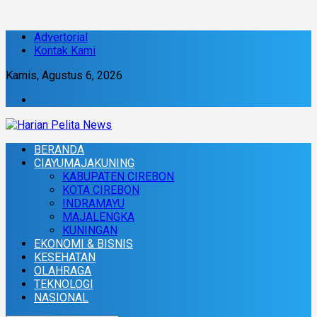
Advertorial
Kontak Kami
Kamis, Agustus 6, 2026
BERANDA
CIAYUMAJAKUNING
KABUPATEN CIREBON
KOTA CIREBON
INDRAMAYU
MAJALENGKA
KUNINGAN
EKONOMI & BISNIS
KESEHATAN
OLAHRAGA
TEKNOLOGI
NASIONAL