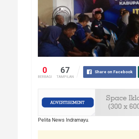
0
67
Share on Facebook
BERBAGI
TAMPILAN
Pelita News Indramayu.