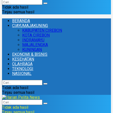
Tidak ada hasil
Tinjau semua hasil
BERANDA
CIAYUMAJAKUNING
KABUPATEN CIREBON
KOTA CIREBON
INDRAMAYU
MAJALENGKA
KUNINGAN
EKONOMI & BISNIS
KESEHATAN
OLAHRAGA
TEKNOLOGI
NASIONAL
Tidak ada hasil
Tinjau semua hasil
Tidak ada hasil
Tinjau semua hasil