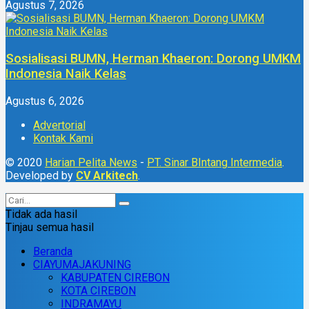
Agustus 7, 2026
Sosialisasi BUMN, Herman Khaeron: Dorong UMKM
Indonesia Naik Kelas
Agustus 6, 2026
Advertorial
Kontak Kami
© 2020
Harian Pelita News
-
PT. Sinar BIntang Intermedia
.
Developed by
CV Arkitech
.
Tidak ada hasil
Tinjau semua hasil
Beranda
CIAYUMAJAKUNING
KABUPATEN CIREBON
KOTA CIREBON
INDRAMAYU