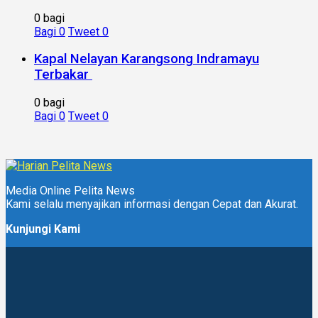
0 bagi
Bagi
0
Tweet
0
Kapal Nelayan Karangsong Indramayu
Terbakar
0 bagi
Bagi
0
Tweet
0
Media Online Pelita News
Kami selalu menyajikan informasi dengan Cepat dan Akurat.
Kunjungi Kami