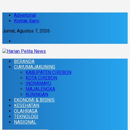
Advertorial
Kontak Kami
Jumat, Agustus 7, 2026
BERANDA
CIAYUMAJAKUNING
KABUPATEN CIREBON
KOTA CIREBON
INDRAMAYU
MAJALENGKA
KUNINGAN
EKONOMI & BISNIS
KESEHATAN
OLAHRAGA
TEKNOLOGI
NASIONAL