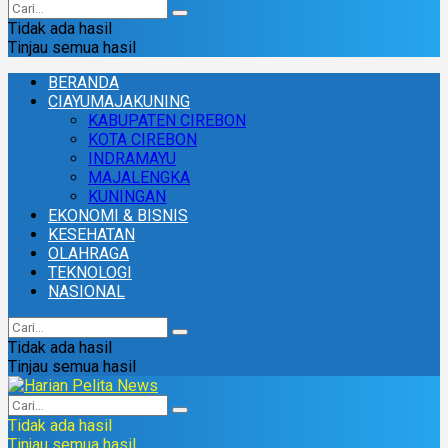
Tidak ada hasil
Tinjau semua hasil
BERANDA
CIAYUMAJAKUNING
KABUPATEN CIREBON
KOTA CIREBON
INDRAMAYU
MAJALENGKA
KUNINGAN
EKONOMI & BISNIS
KESEHATAN
OLAHRAGA
TEKNOLOGI
NASIONAL
Tidak ada hasil
Tinjau semua hasil
Tidak ada hasil
Tinjau semua hasil