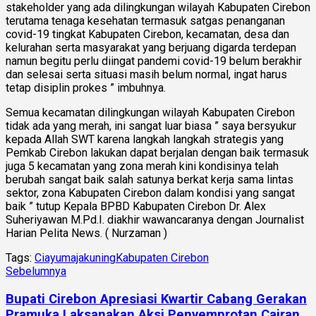
stakeholder yang ada dilingkungan wilayah Kabupaten Cirebon
terutama tenaga kesehatan termasuk satgas penanganan
covid-19 tingkat Kabupaten Cirebon, kecamatan, desa dan
kelurahan serta masyarakat yang berjuang digarda terdepan
namun begitu perlu diingat pandemi covid-19 belum berakhir
dan selesai serta situasi masih belum normal, ingat harus
tetap disiplin prokes ” imbuhnya.
Semua kecamatan dilingkungan wilayah Kabupaten Cirebon
tidak ada yang merah, ini sangat luar biasa ” saya bersyukur
kepada Allah SWT karena langkah langkah strategis yang
Pemkab Cirebon lakukan dapat berjalan dengan baik termasuk
juga 5 kecamatan yang zona merah kini kondisinya telah
berubah sangat baik salah satunya berkat kerja sama lintas
sektor, zona Kabupaten Cirebon dalam kondisi yang sangat
baik ” tutup Kepala BPBD Kabupaten Cirebon Dr. Alex
Suheriyawan M.Pd.I. diakhir wawancaranya dengan Journalist
Harian Pelita News. ( Nurzaman )
Tags:
Ciayumajakuning
Kabupaten Cirebon
Sebelumnya
Bupati Cirebon Apresiasi Kwartir Cabang Gerakan
Pramuka Laksanakan Aksi Penyemprotan Cairan