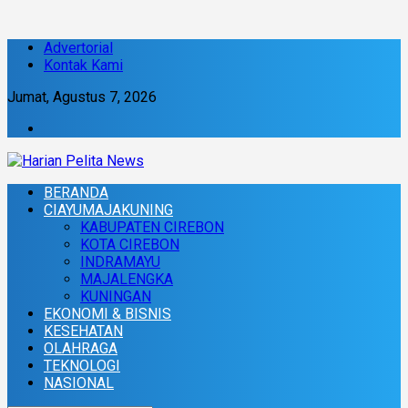
Advertorial
Kontak Kami
Jumat, Agustus 7, 2026
BERANDA
CIAYUMAJAKUNING
KABUPATEN CIREBON
KOTA CIREBON
INDRAMAYU
MAJALENGKA
KUNINGAN
EKONOMI & BISNIS
KESEHATAN
OLAHRAGA
TEKNOLOGI
NASIONAL