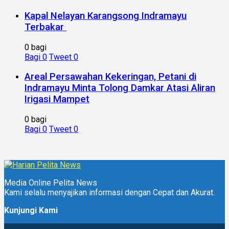
Kapal Nelayan Karangsong Indramayu
Terbakar
0 bagi
Bagi
0
Tweet
0
Areal Persawahan Kekeringan, Petani di
Indramayu Minta Tolong Damkar Atasi Aliran
Irigasi Mampet
0 bagi
Bagi
0
Tweet
0
Media Online Pelita News
Kami selalu menyajikan informasi dengan Cepat dan Akurat.
Kunjungi Kami