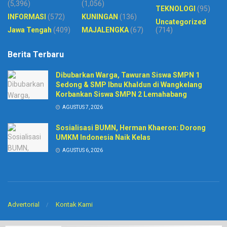
(5,396)
(1,056)
TEKNOLOGI
(95)
INFORMASI
(572)
KUNINGAN
(136)
Uncategorized
Jawa Tengah
(409)
MAJALENGKA
(67)
(714)
Berita Terbaru
Dibubarkan Warga, Tawuran Siswa SMPN 1
Sedong & SMP Ibnu Khaldun di Wangkelang
Korbankan Siswa SMPN 2 Lemahabang
AGUSTUS 7, 2026
Sosialisasi BUMN, Herman Khaeron: Dorong
UMKM Indonesia Naik Kelas
AGUSTUS 6, 2026
Advertorial
Kontak Kami
© 2020
Harian Pelita News
-
PT. Sinar BIntang Intermedia
. Developed by
CV