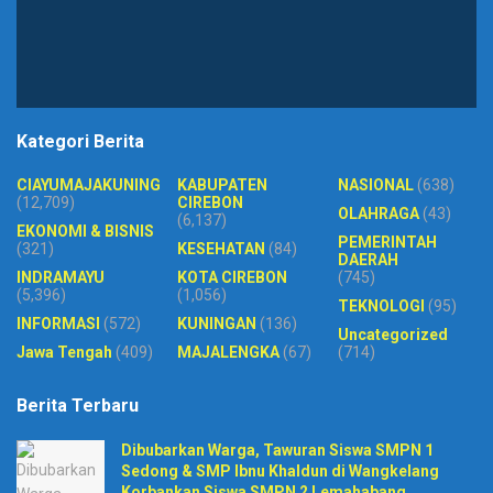
Kategori Berita
CIAYUMAJAKUNING
KABUPATEN
NASIONAL
(638)
(12,709)
CIREBON
OLAHRAGA
(43)
(6,137)
EKONOMI & BISNIS
PEMERINTAH
(321)
KESEHATAN
(84)
DAERAH
INDRAMAYU
KOTA CIREBON
(745)
(5,396)
(1,056)
TEKNOLOGI
(95)
INFORMASI
(572)
KUNINGAN
(136)
Uncategorized
Jawa Tengah
(409)
MAJALENGKA
(67)
(714)
Berita Terbaru
Dibubarkan Warga, Tawuran Siswa SMPN 1
Sedong & SMP Ibnu Khaldun di Wangkelang
Korbankan Siswa SMPN 2 Lemahabang