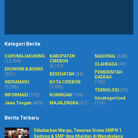
Kategori Berita
CIAYUMAJAKUNING
KABUPATEN
NASIONAL
(638)
(12,709)
CIREBON
OLAHRAGA
(43)
(6,137)
EKONOMI & BISNIS
PEMERINTAH
(321)
KESEHATAN
(84)
DAERAH
INDRAMAYU
KOTA CIREBON
(745)
(5,396)
(1,056)
TEKNOLOGI
(95)
INFORMASI
(572)
KUNINGAN
(136)
Uncategorized
Jawa Tengah
(409)
MAJALENGKA
(67)
(714)
Berita Terbaru
Dibubarkan Warga, Tawuran Siswa SMPN 1
Sedong & SMP Ibnu Khaldun di Wangkelang