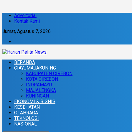
Advertorial
Kontak Kami
Jumat, Agustus 7, 2026
BERANDA
CIAYUMAJAKUNING
KABUPATEN CIREBON
KOTA CIREBON
INDRAMAYU
MAJALENGKA
KUNINGAN
EKONOMI & BISNIS
KESEHATAN
OLAHRAGA
TEKNOLOGI
NASIONAL