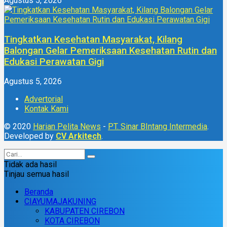
Agustus 5, 2026
Tingkatkan Kesehatan Masyarakat, Kilang
Balongan Gelar Pemeriksaan Kesehatan Rutin dan
Edukasi Perawatan Gigi
Agustus 5, 2026
Advertorial
Kontak Kami
© 2020
Harian Pelita News
-
PT. Sinar BIntang Intermedia
.
Developed by
CV Arkitech
.
Tidak ada hasil
Tinjau semua hasil
Beranda
CIAYUMAJAKUNING
KABUPATEN CIREBON
KOTA CIREBON