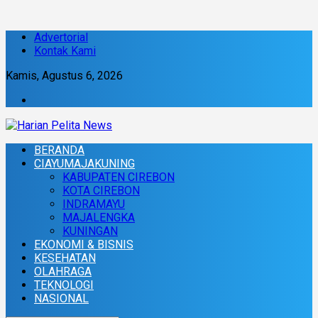
Advertorial
Kontak Kami
Kamis, Agustus 6, 2026
BERANDA
CIAYUMAJAKUNING
KABUPATEN CIREBON
KOTA CIREBON
INDRAMAYU
MAJALENGKA
KUNINGAN
EKONOMI & BISNIS
KESEHATAN
OLAHRAGA
TEKNOLOGI
NASIONAL