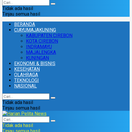
Tidak ada hasil
Tinjau semua hasil
BERANDA
CIAYUMAJAKUNING
KABUPATEN CIREBON
KOTA CIREBON
INDRAMAYU
MAJALENGKA
KUNINGAN
EKONOMI & BISNIS
KESEHATAN
OLAHRAGA
TEKNOLOGI
NASIONAL
Tidak ada hasil
Tinjau semua hasil
Tidak ada hasil
Tinjau semua hasil