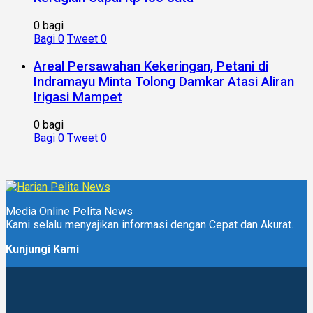
0 bagi
Bagi
0
Tweet
0
Areal Persawahan Kekeringan, Petani di
Indramayu Minta Tolong Damkar Atasi Aliran
Irigasi Mampet
0 bagi
Bagi
0
Tweet
0
Media Online Pelita News
Kami selalu menyajikan informasi dengan Cepat dan Akurat.
Kunjungi Kami